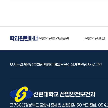
학과관련배너
안전보건인증원
산업안전보건교육원
산업안전포털
오시는길
개인정보처리방침
이메일무단수집거부
관리자 로그인
선린대 로고
선린대학교 산업안전보건과
(37560)경상북도 포항시 흥해읍 선린대길 30
학과전화. 054.