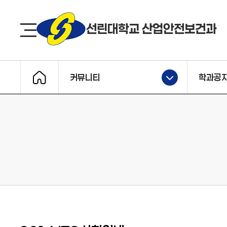
선린대 로고?
선린대학교 산업안전보건과
사이트맵
커뮤니티
학과공
메인으로