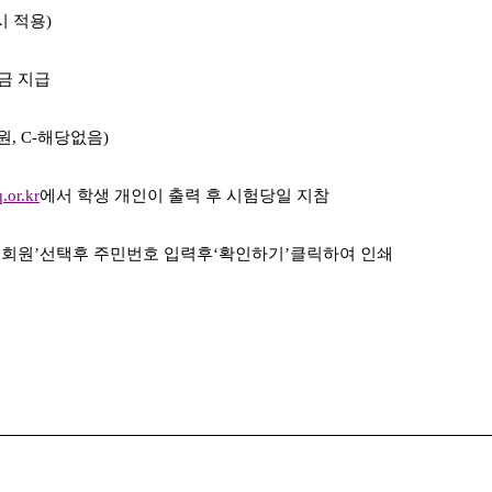
 적용)
금 지급
원, C-해당없음)
q.or.kr
에서 학생 개인이 출력 후 시험당일 지참
회원’선택후 주민번호 입력후‘확인하기’클릭하여 인쇄