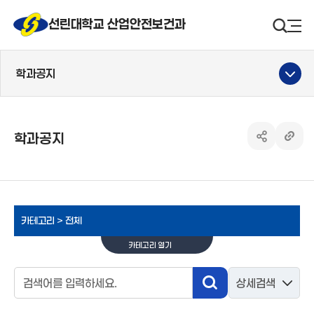
선린대 로고
선린대학교 산업안전보건과
검색영
사
학과공지
학과공지
공유하기 열
링크 
카테고리 >
전체
카테고리 열기
검색영역
상세검색
검색
검색어입력