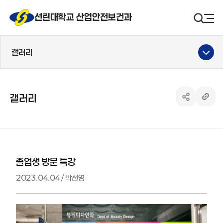
선린대 로고
선린대학교 산업안전보건과
검색영
사
갤러리
갤러리
공유하기 열
링크 
졸업생 방문 특강
2023.04.04 / 박선영