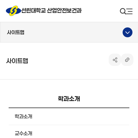
선린대 로고
선린대학교 산업안전보건과
검색영
사
사이트맵
사이트맵
공유하기 열
링크 
학과소개
학과소개
교수소개