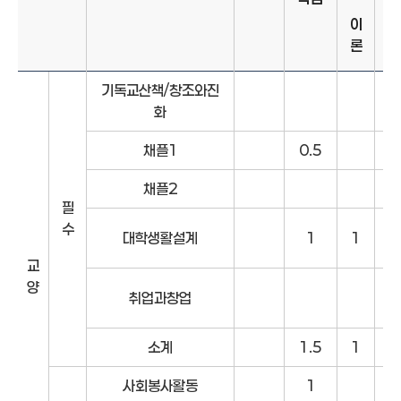
이
실
론
습
2025학년도 산업안전보건과 교육과정표 학년학기별 과목, 구분, 학점
기독교산책/창조와진
화
채플1
0.5
1
채플2
필
수
대학생활설계
1
1
교
양
취업과창업
소계
1.5
1
1
사회봉사활동
1
2