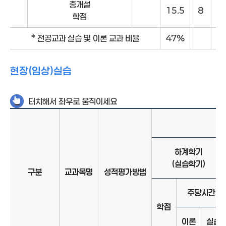
총개설
15.5
8
9
학점
* 전공교과 실습 및 이론 교과 비율
47%
현장(임상)실습
터치해서 좌우로 움직이세요
1
하계학기
(실습학기)
구분
교과목명
성적평가방법
주당시간
학점
이론
실습