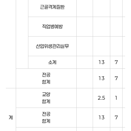
근골격계질환
직업병예방
산업위생관리실무
소계
13
7
6
전공
13
7
6
합계
교양
2.5
1
3
합계
전공
계
13
7
6
합계