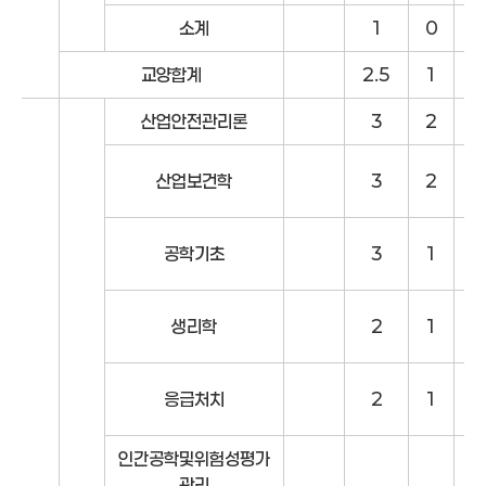
소계
1
0
2
교양합계
2.5
1
3
산업안전관리론
3
2
1
산업보건학
3
2
1
공학기초
3
1
2
생리학
2
1
1
응급처치
2
1
1
인간공학및위험성평가
관리