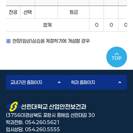
2025학년도 산업안전보건과 교육과정표 학년학기별 과목, 구분, 학점
전공
선택
등급
합계
0
0
0
현장(임상)실습을 계절학기에 개설할 경우
TOP
교내기관 홈페이지
학과 홈페이지
선린대 로고
선린대학교 산업안전보건과
(37560)경상북도 포항시 흥해읍 선린대길 30
학과전화. 054.260.5621
입시상담. 054.260.5555